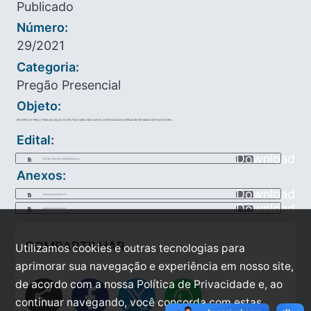
Publicado
Número:
29/2021
Categoria:
Pregão Presencial
Objeto:
REGISTRO DE PREÇO PARA AQUISIÇÃO DE FRUTAS E VERDURAS E AFINS, DESTINADAS AS DIVERSAS SECRETARIAS DESTE MUNICÍPIO.
Edital:
Download
EDITAL_FRUTAS_E_VERDURAS.docx
Anexos:
Download
planilha_exportao.xls
Download
planilha_exportao.xls
COMPARTILHAR
Utilizamos cookies e outras tecnologias para
aprimorar sua navegação e experiência em nosso site,
de acordo com a nossa Política de Privacidade e, ao
share
continuar navegando, você concorda com estas