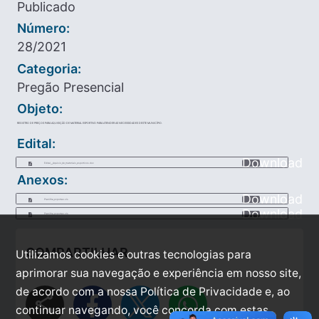
Publicado
Número:
28/2021
Categoria:
Pregão Presencial
Objeto:
REGISTRO DE PREÇOS PARA AQUISIÇÃO DE MATERIAL ESPORTIVO PARA ATENDER AS NECESSIDADES DESTE MUNICÍPIO.
Edital:
Download
Edital___Aquisio_de_materiais_esportivos.doc
Anexos:
Download
Planilha_exportao.xls
Download
Planilha_exportao.xls
COMPARTILHAR
Utilizamos cookies e outras tecnologias para
aprimorar sua navegação e experiência em nosso site,
de acordo com a nossa Política de Privacidade e, ao
share
continuar navegando, você concorda com estas