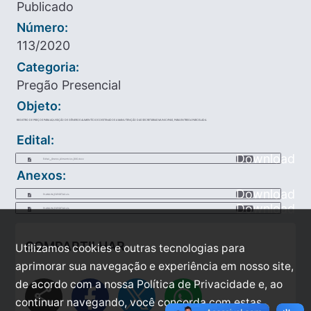
Publicado
Número:
113/2020
Categoria:
Pregão Presencial
Objeto:
REGISTRO DE PREÇOS PARA AQUISIÇÃO DE GÊNEROS ALIMENTÍCIOS DESTINADOS A MANUTENÇÃO DAS SECRETARIAS MUNICIPAIS, PARA ENTREGA PARCELADA.
Edital:
Download
Edital___Gneros_Alimentcios_DOC.docx
Anexos:
Download
PLANILHA_EXPORTAO.xls
Download
PLANILHA_EXPORTAO.xls
COMPARTILHAR
Utilizamos cookies e outras tecnologias para
aprimorar sua navegação e experiência em nosso site,
de acordo com a nossa Política de Privacidade e, ao
share
continuar navegando, você concorda com estas