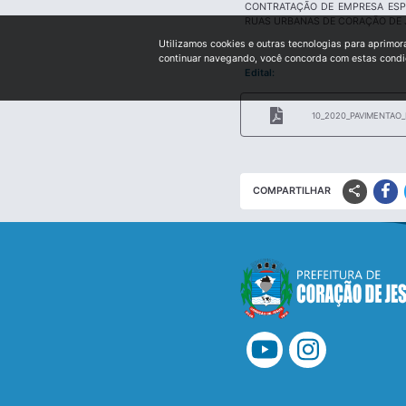
CONTRATAÇÃO DE EMPRESA ESP
RUAS URBANAS DE CORAÇÃO DE 
Utilizamos cookies e outras tecnologias para aprimor
continuar navegando, você concorda com estas cond
Edital:
10_2020_PAVIMENTAO_
share
COMPARTILHAR