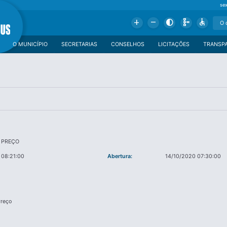
se
Add
Remove
Contrast
Schema
Accessible
O MUNICÍPIO
SECRETARIAS
CONSELHOS
LICITAÇÕES
TRANSP
 PREÇO
 08:21:00
Abertura:
14/10/2020 07:30:00
reço