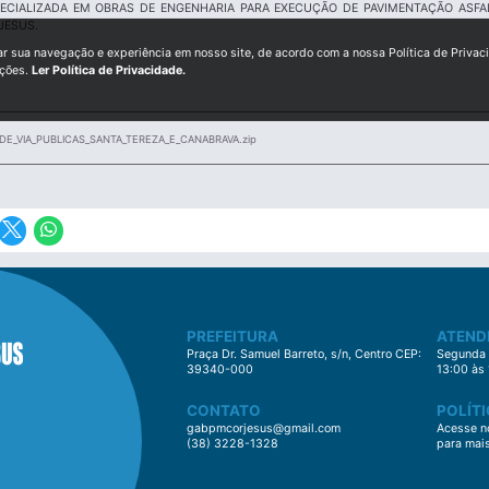
ECIALIZADA EM OBRAS DE ENGENHARIA PARA EXECUÇÃO DE PAVIMENTAÇÃO ASFA
JESUS.
ar sua navegação e experiência em nosso site, de acordo com a nossa Política de Privac
ições.
Ler Política de Privacidade.
DE_VIA_PUBLICAS_SANTA_TEREZA_E_CANABRAVA.zip
PREFEITURA
ATEND
Praça Dr. Samuel Barreto, s/n, Centro CEP:
Segunda à
39340-000
13:00 às
CONTATO
POLÍTI
gabpmcorjesus@gmail.com
Acesse no
(38) 3228-1328
para mai