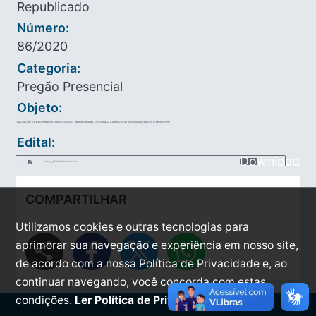
Republicado
Número:
86/2020
Categoria:
Pregão Presencial
Objeto:
AQUISIÇÃO DE EQUIPAMENTO RADIOLOGICO TRANSPORTAVEL DESTINADO A ATENDER AS NECESSIDADES DESTE MUNICIPIO
Edital:
Download
Edital____SEGUNDA_retificao.doc
COMPARTILHAR
Utilizamos cookies e outras tecnologias para
share
aprimorar sua navegação e experiência em nosso site,
de acordo com a nossa Política de Privacidade e, ao
continuar navegando, você concorda com estas
condições.
Ler Política de Privacidade.