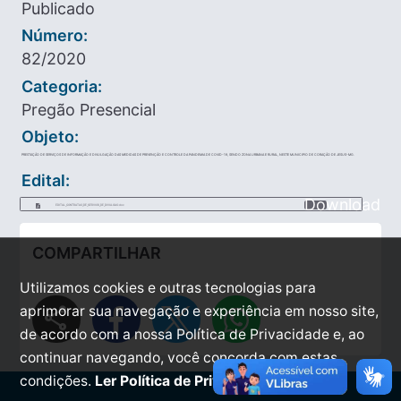
Publicado
Número:
82/2020
Categoria:
Pregão Presencial
Objeto:
PRESTAÇÃO DE SERVIÇOS DE INFORMAÇÃO E DIVULGAÇÃO DAS MEDIDAS DE PREVENÇÃO E CONTROLE DA PANDEMIA DE COVID-19, SENDO ZONA URBANA E RURAL, NESTE MUNICIPIO DE CORAÇÃO DE JESUS-MG.
Edital:
Download
EDITAL_CONTRATAO_DE_SERVIOS_DE_DIVULGAO.doc
COMPARTILHAR
Utilizamos cookies e outras tecnologias para
share
aprimorar sua navegação e experiência em nosso site,
de acordo com a nossa Política de Privacidade e, ao
continuar navegando, você concorda com estas
condições.
Ler Política de Privacidade.