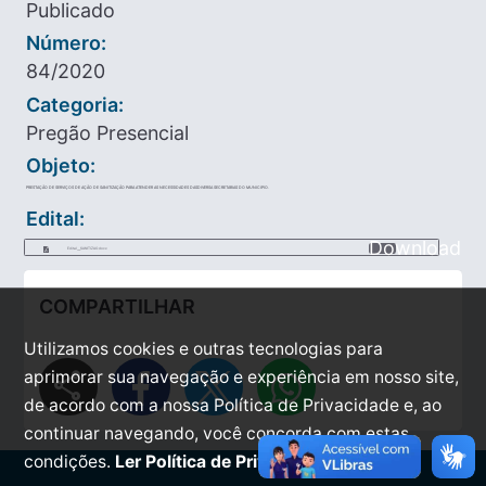
Publicado
Número:
84/2020
Categoria:
Pregão Presencial
Objeto:
PRESTAÇÃO DE SERVIÇOS DE AÇÃO DE SANITIZAÇÃO PARA ATENDER AS NECESSIDADES DASDIVERSA SECRETARIAS DO MUNICIPIO.
Edital:
Download
Edital___SANITIZAO.docx
COMPARTILHAR
Utilizamos cookies e outras tecnologias para
share
aprimorar sua navegação e experiência em nosso site,
de acordo com a nossa Política de Privacidade e, ao
continuar navegando, você concorda com estas
condições.
Ler Política de Privacidade.