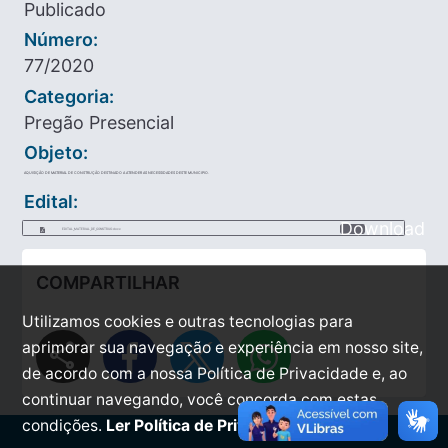
Publicado
Número:
77/2020
Categoria:
Pregão Presencial
Objeto:
AQUISIÇÃO DE MATERIAL DE CONSTRUÇÃO DESTINADO A ATENDER AS NECESSIDADES DESTE MUNICIPIO.
Edital:
Download
EDITAL_MATERIAL_DE_CONSTRUO.docx
COMPARTILHAR
Utilizamos cookies e outras tecnologias para
share
aprimorar sua navegação e experiência em nosso site,
de acordo com a nossa Política de Privacidade e, ao
continuar navegando, você concorda com estas
condições.
Ler Política de Privacidade.