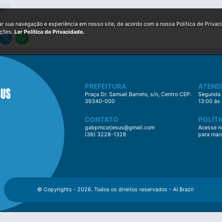
>>
ar sua navegação e experiência em nosso site, de acordo com a nossa Política de Privac
ições.
Ler Política de Privacidade.
PREFEITURA
ATEND
Praça Dr. Samuel Barreto, s/n, Centro CEP:
Segunda à
39340-000
13:00 às
CONTATO
POLÍTI
gabpmcorjesus@gmail.com
Acesse no
(38) 3228-1328
para mai
© Copyrights - 2026. Todos os direitos reservados - AI Brazil