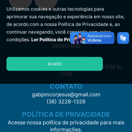
Utilizamos cookies e outras tecnologias para
aprimorar sua navegação e experiência em nosso site,
de acordo com a nossa Política de Privacidade e, ao
PREFEITURA
continuar navegando, você concorda com estas
Praça Dr. Samuel Barreto, s/n, Centro CEP:
condições.
Ler Política de Privacidade.
39340-000
ATENDIMENTO
Aceito
Segunda à Sexta: 7:00 às 11:00 e das 13:00 às
17:00
CONTATO
gabpmcorjesus@gmail.com
(38) 3228-1328
POLÍTICA DE PRIVACIDADE
Acesse nossa política de privacidade para mais
informações.