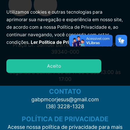
Utilizamos cookies e outras tecnologias para
aprimorar sua navegação e experiência em nosso site,
de acordo com a nossa Política de Privacidade e, ao
continuar navegando, você concorda com estas
PREFEITURA
condições.
Ler Política de Privacidade.
Praça Dr. Samuel Barreto, s/n, Centro CEP:
39340-000
ATENDIMENTO
Aceito
Segunda à Sexta: 7:00 às 11:00 e das 13:00 às
17:00
CONTATO
gabpmcorjesus@gmail.com
(38) 3228-1328
POLÍTICA DE PRIVACIDADE
Acesse nossa política de privacidade para mais