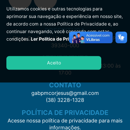
Utilizamos cookies e outras tecnologias para
aprimorar sua navegação e experiência em nosso site,
de acordo com a nossa Política de Privacidade e, ao
PREFEITURA
continuar navegando, você concorda com estas
Praça Dr. Samuel Barreto, s/n, Centro CEP:
condições.
Ler Política de Privacidade.
39340-000
ATENDIMENTO
Aceito
Segunda à Sexta: 7:00 às 11:00 e das 13:00 às
17:00
CONTATO
gabpmcorjesus@gmail.com
(38) 3228-1328
POLÍTICA DE PRIVACIDADE
Acesse nossa política de privacidade para mais
informações.