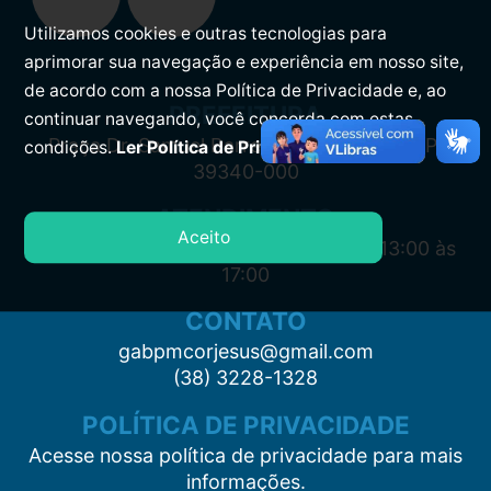
Utilizamos cookies e outras tecnologias para
aprimorar sua navegação e experiência em nosso site,
de acordo com a nossa Política de Privacidade e, ao
PREFEITURA
continuar navegando, você concorda com estas
Praça Dr. Samuel Barreto, s/n, Centro CEP:
condições.
Ler Política de Privacidade.
39340-000
ATENDIMENTO
Aceito
Segunda à Sexta: 7:00 às 11:00 e das 13:00 às
17:00
CONTATO
gabpmcorjesus@gmail.com
(38) 3228-1328
POLÍTICA DE PRIVACIDADE
Acesse nossa política de privacidade para mais
informações.