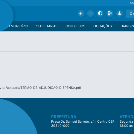
se
Add
Remove
Contrast
Schema
Accessible
O MUNICÍPIO
SECRETARIAS
CONSELHOS
LICITAÇÕES
TRANSP
gov.br/uploads/TERMO_DE_ADJUDICAO_DISPENSA.pdf
PREFEITURA
ATEND
Praça Dr. Samuel Barreto, s/n, Centro CEP:
Segunda à
39340-000
13:00 às