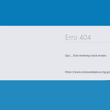
Erro 404
Ops... Este endereço está errado:
https://www.coracaodejesus.mg.