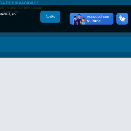
CA DE PRIVACIDADE
ssa política de privacidade
s informações.
idade e, ao
Aceito