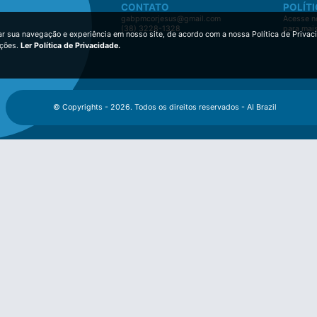
CONTATO
POLÍTI
gabpmcorjesus@gmail.com
Acesse no
(38) 3228-1328
para mai
ar sua navegação e experiência em nosso site, de acordo com a nossa Política de Privac
ições.
Ler Política de Privacidade.
© Copyrights - 2026. Todos os direitos reservados - AI Brazil