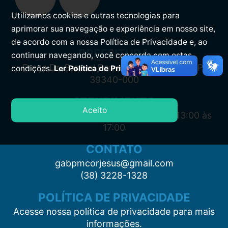
Utilizamos cookies e outras tecnologias para
aprimorar sua navegação e experiência em nosso site,
de acordo com a nossa Política de Privacidade e, ao
PREFEITURA
continuar navegando, você concorda com estas
Praça Dr. Samuel Barreto, s/n, Centro CEP:
condições.
Ler Política de Privacidade.
39340-000
ATENDIMENTO
Aceito
Segunda à Sexta: 7:00 às 11:00 e das 13:00 às
17:00
CONTATO
gabpmcorjesus@gmail.com
(38) 3228-1328
POLÍTICA DE PRIVACIDADE
Acesse nossa política de privacidade para mais
informações.