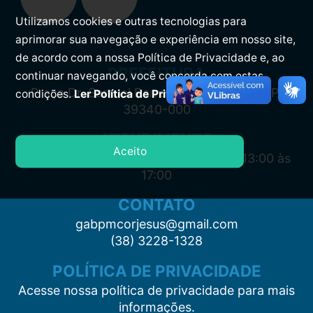
Utilizamos cookies e outras tecnologias para
aprimorar sua navegação e experiência em nosso site,
de acordo com a nossa Política de Privacidade e, ao
PREFEITURA
continuar navegando, você concorda com estas
Praça Dr. Samuel Barreto, s/n, Centro CEP:
condições.
Ler Política de Privacidade.
39340-000
ATENDIMENTO
Aceito
Segunda à Sexta: 7:00 às 11:00 e das 13:00 às
17:00
CONTATO
gabpmcorjesus@gmail.com
(38) 3228-1328
POLÍTICA DE PRIVACIDADE
Acesse nossa política de privacidade para mais
informações.