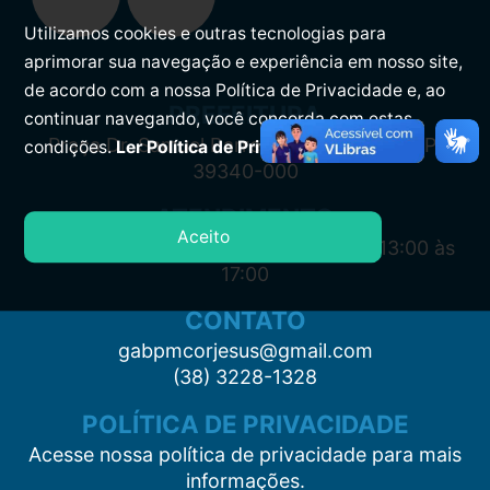
Utilizamos cookies e outras tecnologias para
aprimorar sua navegação e experiência em nosso site,
de acordo com a nossa Política de Privacidade e, ao
PREFEITURA
continuar navegando, você concorda com estas
Praça Dr. Samuel Barreto, s/n, Centro CEP:
condições.
Ler Política de Privacidade.
39340-000
ATENDIMENTO
Aceito
Segunda à Sexta: 7:00 às 11:00 e das 13:00 às
17:00
CONTATO
gabpmcorjesus@gmail.com
(38) 3228-1328
POLÍTICA DE PRIVACIDADE
Acesse nossa política de privacidade para mais
informações.