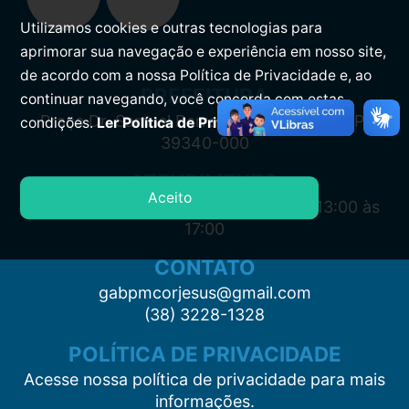
Utilizamos cookies e outras tecnologias para
aprimorar sua navegação e experiência em nosso site,
de acordo com a nossa Política de Privacidade e, ao
PREFEITURA
continuar navegando, você concorda com estas
Praça Dr. Samuel Barreto, s/n, Centro CEP:
condições.
Ler Política de Privacidade.
39340-000
ATENDIMENTO
Aceito
Segunda à Sexta: 7:00 às 11:00 e das 13:00 às
17:00
CONTATO
gabpmcorjesus@gmail.com
(38) 3228-1328
POLÍTICA DE PRIVACIDADE
Acesse nossa política de privacidade para mais
informações.