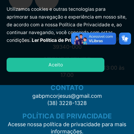
Utilizamos cookies e outras tecnologias para
aprimorar sua navegação e experiência em nosso site,
de acordo com a nossa Política de Privacidade e, ao
PREFEITURA
continuar navegando, você concorda com estas
Praça Dr. Samuel Barreto, s/n, Centro CEP:
condições.
Ler Política de Privacidade.
39340-000
ATENDIMENTO
Aceito
Segunda à Sexta: 7:00 às 11:00 e das 13:00 às
17:00
CONTATO
gabpmcorjesus@gmail.com
(38) 3228-1328
POLÍTICA DE PRIVACIDADE
Acesse nossa política de privacidade para mais
informações.