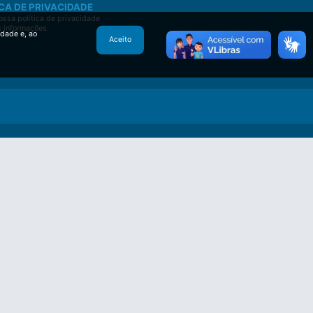
CA DE PRIVACIDADE
ssa política de privacidade
s informações.
idade e, ao
Aceito