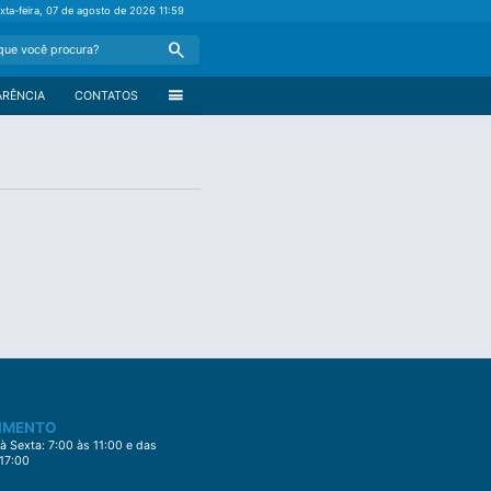
xta-feira, 07 de agosto de 2026
11:59
Search
menu
ARÊNCIA
CONTATOS
IMENTO
 Sexta: 7:00 às 11:00 e das
 17:00