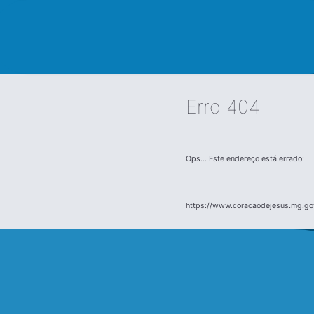
Erro 404
Ops... Este endereço está errado:
https://www.coracaodejesus.mg.