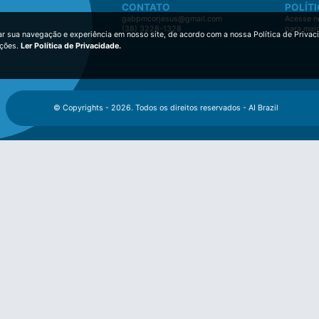
CONTATO
POLÍTI
gabpmcorjesus@gmail.com
Acesse no
(38) 3228-1328
para mai
ar sua navegação e experiência em nosso site, de acordo com a nossa Política de Privac
ições.
Ler Política de Privacidade.
© Copyrights - 2026. Todos os direitos reservados - AI Brazil