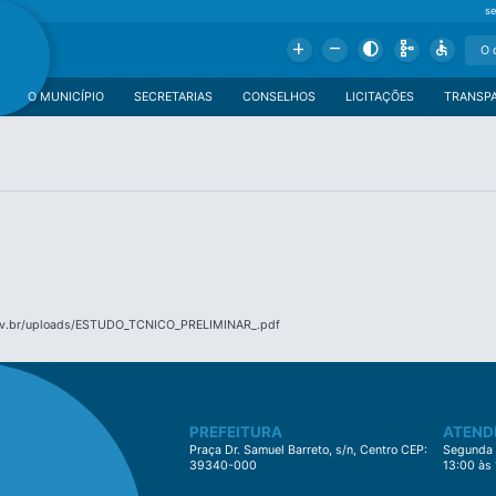
se
Add
Remove
Contrast
Schema
Accessible
O MUNICÍPIO
SECRETARIAS
CONSELHOS
LICITAÇÕES
TRANSP
gov.br/uploads/ESTUDO_TCNICO_PRELIMINAR_.pdf
PREFEITURA
ATEND
Praça Dr. Samuel Barreto, s/n, Centro CEP:
Segunda à
39340-000
13:00 às