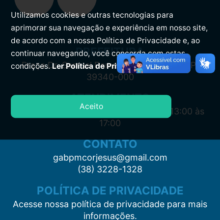
Utilizamos cookies e outras tecnologias para
aprimorar sua navegação e experiência em nosso site,
de acordo com a nossa Política de Privacidade e, ao
PREFEITURA
continuar navegando, você concorda com estas
Praça Dr. Samuel Barreto, s/n, Centro CEP:
condições.
Ler Política de Privacidade.
39340-000
ATENDIMENTO
Aceito
Segunda à Sexta: 7:00 às 11:00 e das 13:00 às
17:00
CONTATO
gabpmcorjesus@gmail.com
(38) 3228-1328
POLÍTICA DE PRIVACIDADE
Acesse nossa política de privacidade para mais
informações.