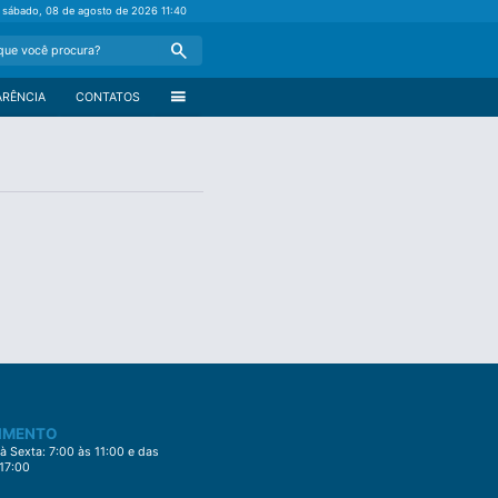
sábado, 08 de agosto de 2026
11:40
Search
menu
ARÊNCIA
CONTATOS
IMENTO
 Sexta: 7:00 às 11:00 e das
 17:00