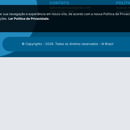
CONTATO
POLÍTI
gabpmcorjesus@gmail.com
Acesse no
(38) 3228-1328
para mai
ar sua navegação e experiência em nosso site, de acordo com a nossa Política de Privac
ições.
Ler Política de Privacidade.
© Copyrights - 2026. Todos os direitos reservados - AI Brazil