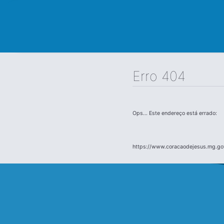
Erro 404
Ops... Este endereço está errado:
https://www.coracaodejesus.mg