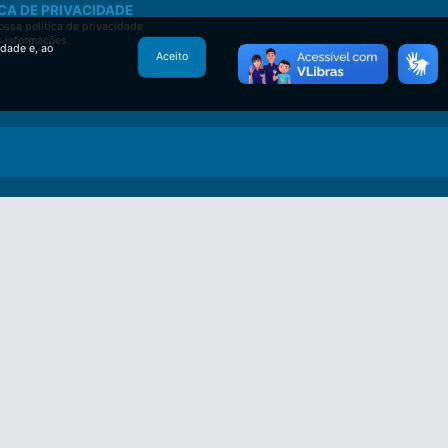
CA DE PRIVACIDADE
ssa política de privacidade
s informações.
idade e, ao
Aceito