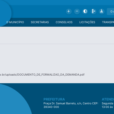
Add
Remove
Contrast
Schema
Accessible
O MUNICÍPIO
SECRETARIAS
CONSELHOS
LICITAÇÕES
TRANSP
.gov.br/uploads/DOCUMENTO_DE_FORMALIZAO_DA_DEMANDA.pdf
PREFEITURA
ATEND
Praça Dr. Samuel Barreto, s/n, Centro CEP:
Segunda à
39340-000
13:00 às