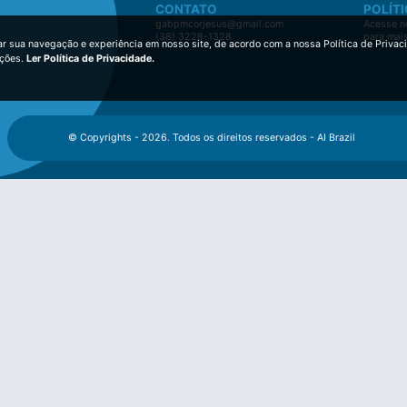
CONTATO
POLÍTI
gabpmcorjesus@gmail.com
Acesse no
(38) 3228-1328
para mai
ar sua navegação e experiência em nosso site, de acordo com a nossa Política de Privac
ições.
Ler Política de Privacidade.
© Copyrights - 2026. Todos os direitos reservados - AI Brazil