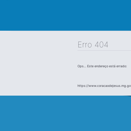
Erro 404
Ops... Este endereço está errado:
https://www.coracaodejesus.mg.