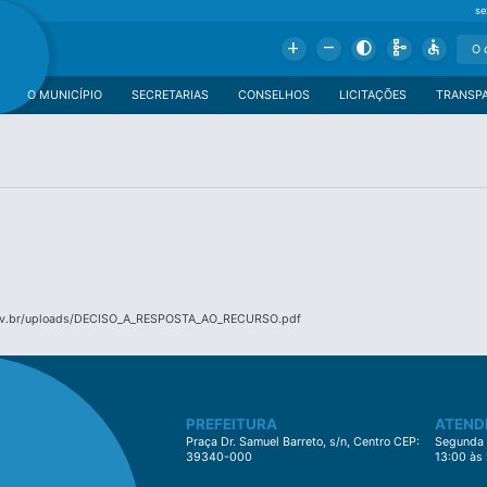
se
Add
Remove
Contrast
Schema
Accessible
O MUNICÍPIO
SECRETARIAS
CONSELHOS
LICITAÇÕES
TRANSP
gov.br/uploads/DECISO_A_RESPOSTA_AO_RECURSO.pdf
PREFEITURA
ATEND
Praça Dr. Samuel Barreto, s/n, Centro CEP:
Segunda à
39340-000
13:00 às