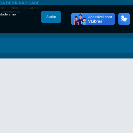
CA DE PRIVACIDADE
ssa política de privacidade
s informações.
idade e, ao
Aceito