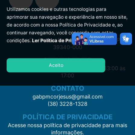
Utilizamos cookies e outras tecnologias para
aprimorar sua navegação e experiência em nosso site,
de acordo com a nossa Política de Privacidade e, ao
PREFEITURA
continuar navegando, você concorda com estas
Praça Dr. Samuel Barreto, s/n, Centro CEP:
condições.
Ler Política de Privacidade.
39340-000
ATENDIMENTO
Aceito
Segunda à Sexta: 7:00 às 11:00 e das 13:00 às
17:00
CONTATO
gabpmcorjesus@gmail.com
(38) 3228-1328
POLÍTICA DE PRIVACIDADE
Acesse nossa política de privacidade para mais
informações.