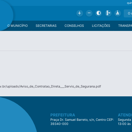
qui
Add
Remove
Contrast
Schema
Accessible
O MUNICÍPIO
SECRETARIAS
CONSELHOS
LICITAÇÕES
TRANSP
v.br/uploads/Aviso_de_Contratao_Direta___Servio_de_Segurana.pdf
PREFEITURA
ATEND
Praça Dr. Samuel Barreto, s/n, Centro CEP:
Segunda à
39340-000
13:00 às