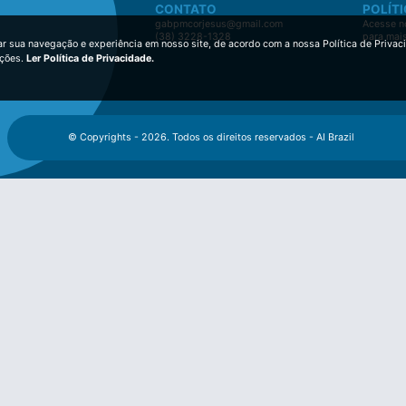
CONTATO
POLÍTI
gabpmcorjesus@gmail.com
Acesse no
(38) 3228-1328
para mai
ar sua navegação e experiência em nosso site, de acordo com a nossa Política de Privac
ições.
Ler Política de Privacidade.
© Copyrights - 2026. Todos os direitos reservados - AI Brazil