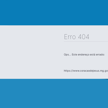
Erro 404
Ops... Este endereço está errado:
https://www.coracaodejesus.mg.go