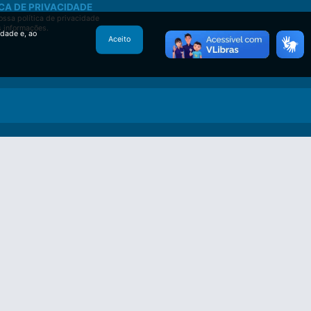
CA DE PRIVACIDADE
ssa política de privacidade
s informações.
idade e, ao
Aceito