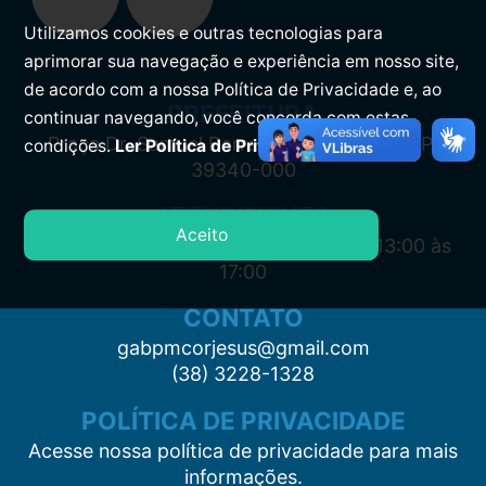
Utilizamos cookies e outras tecnologias para
aprimorar sua navegação e experiência em nosso site,
de acordo com a nossa Política de Privacidade e, ao
PREFEITURA
continuar navegando, você concorda com estas
Praça Dr. Samuel Barreto, s/n, Centro CEP:
condições.
Ler Política de Privacidade.
39340-000
ATENDIMENTO
Aceito
Segunda à Sexta: 7:00 às 11:00 e das 13:00 às
17:00
CONTATO
gabpmcorjesus@gmail.com
(38) 3228-1328
POLÍTICA DE PRIVACIDADE
Acesse nossa política de privacidade para mais
informações.