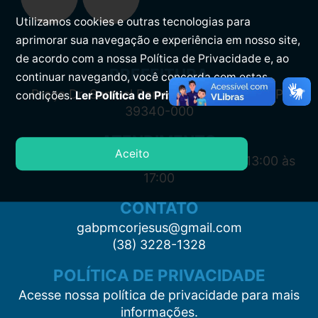
Utilizamos cookies e outras tecnologias para
aprimorar sua navegação e experiência em nosso site,
de acordo com a nossa Política de Privacidade e, ao
PREFEITURA
continuar navegando, você concorda com estas
Praça Dr. Samuel Barreto, s/n, Centro CEP:
condições.
Ler Política de Privacidade.
39340-000
ATENDIMENTO
Aceito
Segunda à Sexta: 7:00 às 11:00 e das 13:00 às
17:00
CONTATO
gabpmcorjesus@gmail.com
(38) 3228-1328
POLÍTICA DE PRIVACIDADE
Acesse nossa política de privacidade para mais
informações.