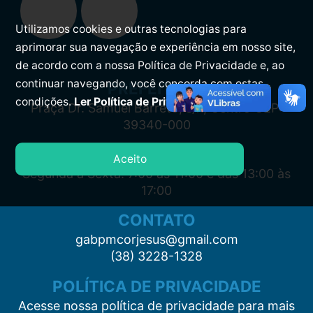
Utilizamos cookies e outras tecnologias para
aprimorar sua navegação e experiência em nosso site,
de acordo com a nossa Política de Privacidade e, ao
continuar navegando, você concorda com estas
PREFEITURA
condições.
Ler Política de Privacidade.
Praça Dr. Samuel Barreto, s/n, Centro CEP:
39340-000
ATENDIMENTO
Aceito
Segunda à Sexta: 7:00 às 11:00 e das 13:00 às
17:00
CONTATO
gabpmcorjesus@gmail.com
(38) 3228-1328
POLÍTICA DE PRIVACIDADE
Acesse nossa política de privacidade para mais